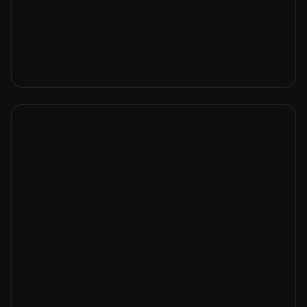
Onderwijs — enquêtes voor
studenten & docenten
Maak eenvoudig een enquête voor
studentfeedback, cursus evaluaties of
academisch onderzoek. Geschikt voor mbo,
hbo en universiteiten.