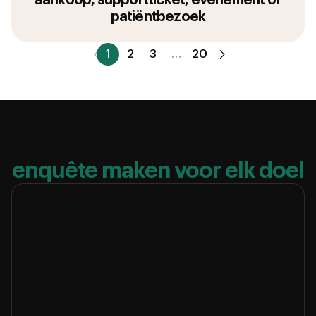
aankoop, supportticket, evenement of
patiëntbezoek
1
2
3
…
20
Voor wie is Enquete.com —
enquête maken voor elk doel
Bedrijven & marketeers — enquêtes
voor klant & markt
Maak een klanttevredenheidsenquête, meet je
Net Promoter Score (NPS), test nieuwe
productideeën of voer uitgebreid
marktonderzoek uit — alles in één platform.