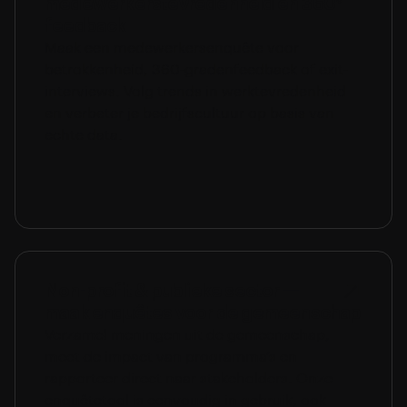
medewerkerstevredenheid en 360°
feedback
Maak een medewerkersenquête voor
betrokkenheid, 360-gradenfeedback of exit-
interviews. Volg trends in werktevredenheid
en verbeter je bedrijfscultuur op basis van
echte data.
Non-profit & publieke sector —
maak enquêtes voor de gemeenschap
Verzamel meningen uit de gemeenschap,
meet de impact van programma’s en
rapporteer direct naar stakeholders. Onze
enquêtetool is eenvoudig in gebruik, ook