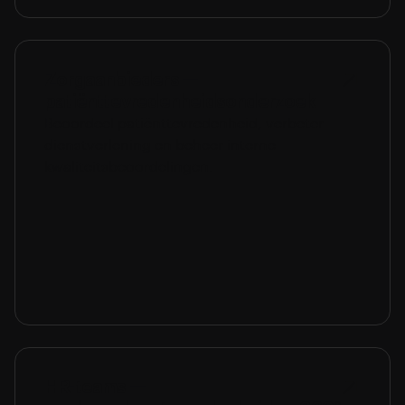
Zorgaanbieders —
patiënttevredenheidsonderzoek
Beoordeel patiënttevredenheid, verbeter
dienstverlening en beheer interne
kwaliteitsbeoordelingen.
HR-teams —