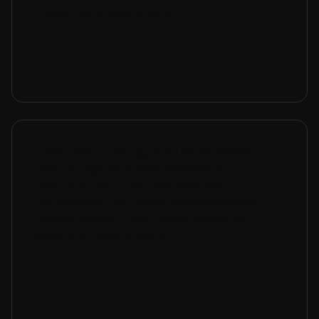
zonder technische kennis.
Overheid — veilig enquêtes maken
voor burgers & medewerkers
Maak AVG-conforme enquêtes voor
burgeronderzoek, medewerkersfeedback of
beleidstoetsing. Veilig, betrouwbaar en
volledig in eigen huisstijl.