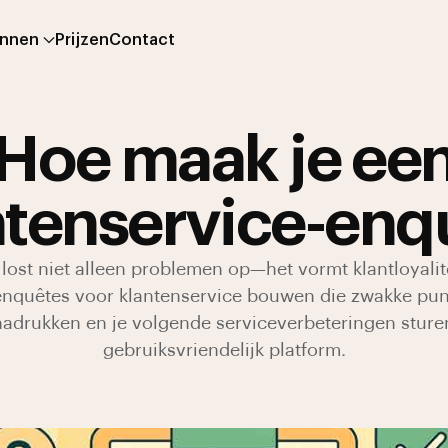
onnen
Prijzen
Contact
Hoe maak je ee
ntenservice-enq
lost niet alleen problemen op—het vormt klantloyalit
enquêtes voor klantenservice bouwen die zwakke pun
nadrukken en je volgende serviceverbeteringen sture
gebruiksvriendelijk platform.