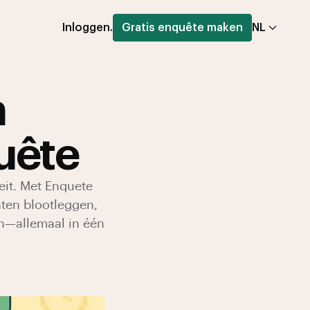
Inloggen.
Gratis enquête maken
NL
n
uête
eit. Met Enquete
ten blootleggen,
n—allemaal in één