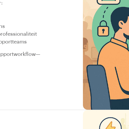
r:
ns
ofessionaliteit
upportteams
supportworkflow—