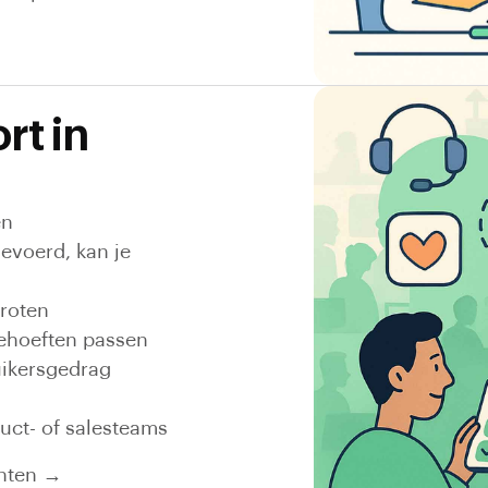
rt in
en
evoerd, kan je
groten
behoeften passen
uikersgedrag
uct- of salesteams
anten →