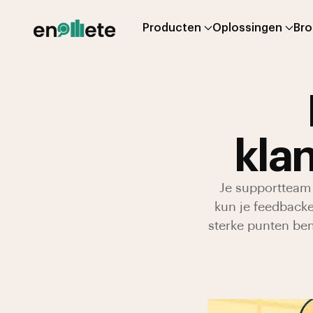
Producten
Oplossingen
Br
kla
Je supportteam 
kun je feedback
sterke punten be