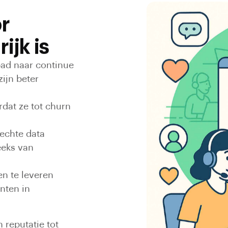
r
ijk is
 pad naar continue
ijn beter
dat ze tot churn
echte data
eeks van
en te leveren
nten in
 reputatie tot