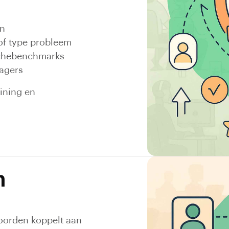
en
of type probleem
nchebenchmarks
agers
aining en
n
oorden koppelt aan