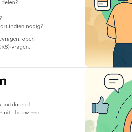
rdelen?
?
rt indien nodig?
evragen, open
RS)-vragen.
en
 voortdurend
ête uit—bouw een