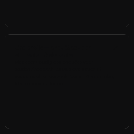
Onderwijs — enquêtes voor
studenten & docenten
Maak eenvoudig een enquête voor
studentfeedback, cursus evaluaties of
academisch onderzoek. Geschikt voor mbo,
hbo en universiteiten.