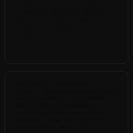
Maak een medewerkersenquête voor
betrokkenheid, 360-gradenfeedback of exit-
interviews. Volg trends in werktevredenheid
en verbeter je bedrijfscultuur op basis van
echte data.
Non-profit & publieke sector —
maak enquêtes voor de gemeenschap
Verzamel meningen uit de gemeenschap,
meet de impact van programma’s en
rapporteer direct naar stakeholders. Onze
enquêtetool is eenvoudig in gebruik, ook
zonder technische kennis.