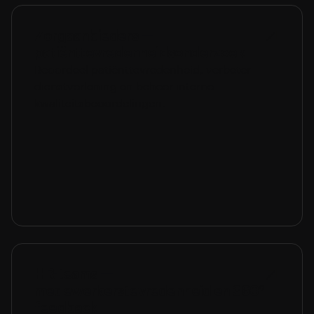
Zorgaanbieders —
patiënttevredenheidsonderzoek
Beoordeel patiënttevredenheid, verbeter
dienstverlening en beheer interne
kwaliteitsbeoordelingen.
HR-teams —
medewerkerstevredenheid en 360°
feedback