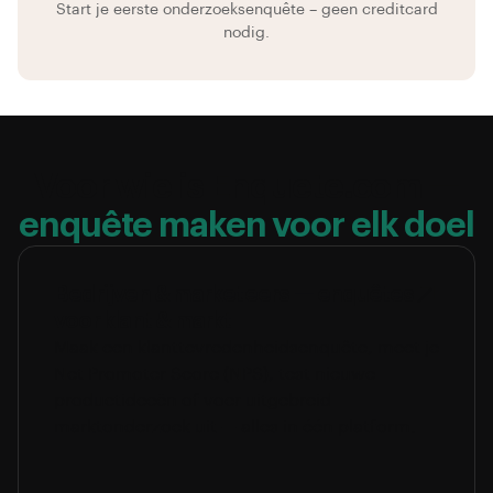
Start je eerste onderzoeksenquête – geen creditcard
nodig.
Voor wie is Enquete.com —
enquête maken voor elk doel
Bedrijven & marketeers — enquêtes
voor klant & markt
Maak een klanttevredenheidsenquête, meet je
Net Promoter Score (NPS), test nieuwe
productideeën of voer uitgebreid
marktonderzoek uit — alles in één platform.