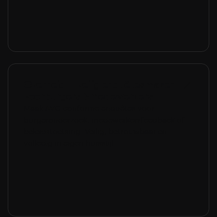
Overheid — veilig enquêtes maken
voor burgers & medewerkers
Maak AVG-conforme enquêtes voor
burgeronderzoek, medewerkersfeedback of
beleidstoetsing. Veilig, betrouwbaar en
volledig in eigen huisstijl.