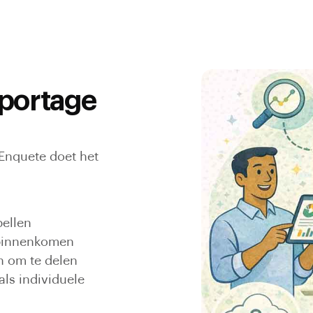
pportage
 Enquete doet het
bellen
 binnenkomen
jn om te delen
als individuele