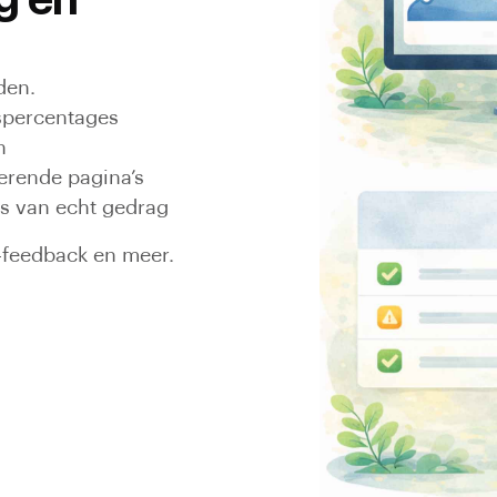
g en
den.
spercentages
n
terende pagina’s
s van echt gedrag
-feedback en meer.