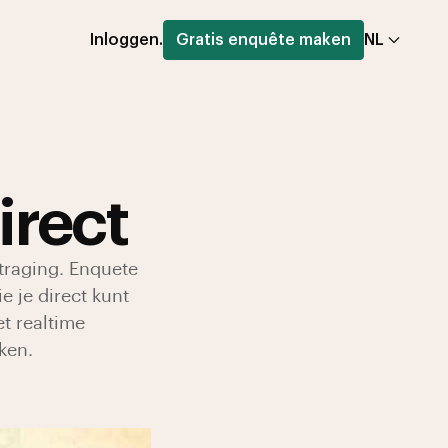
Inloggen.
Gratis enquête maken
NL
irect
rtraging. Enquete
e je direct kunt
t realtime
ken.