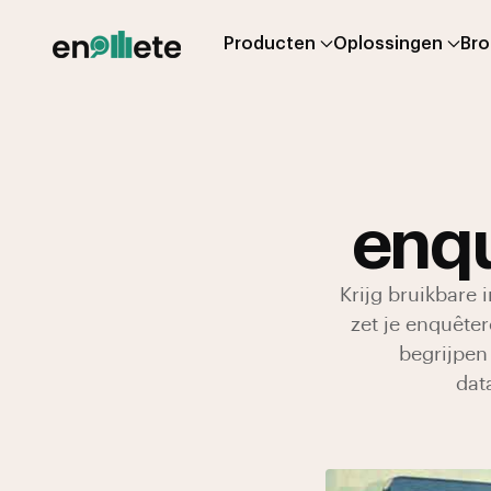
Producten
Oplossingen
Br
enqu
Krijg bruikbare 
zet je enquêter
begrijpen
dat