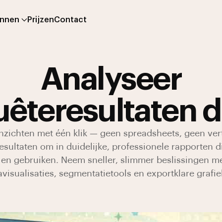
onnen
Prijzen
Contact
Analyseer
êteresultaten d
inzichten met één klik — geen spreadsheets, geen ve
esultaten om in duidelijke, professionele rapporten di
 en gebruiken. Neem sneller, slimmer beslissingen me
avisualisaties, segmentatietools en exportklare grafie