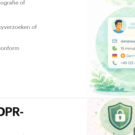
ografie of
cyverzoeken of
-conform
DPR-