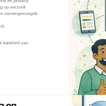
ens en privacy.
ig op verzoek
n en samengevoegde
sch
 kwaliteit van