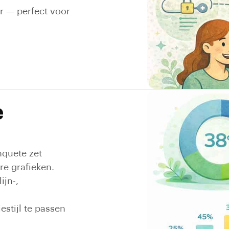
r — perfect voor
e
Enquete zet
e grafieken.
ijn-,
estijl te passen