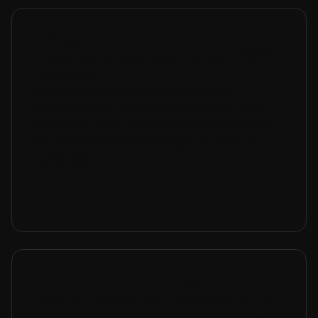
HR-teams —
medewerkerstevredenheid en 360°
feedback
Maak een medewerkersenquête voor
betrokkenheid, 360-gradenfeedback of exit-
interviews. Volg trends in werktevredenheid
en verbeter je bedrijfscultuur op basis van
echte data.
Non-profit & publieke sector —
maak enquêtes voor de gemeenschap
Verzamel meningen uit de gemeenschap,