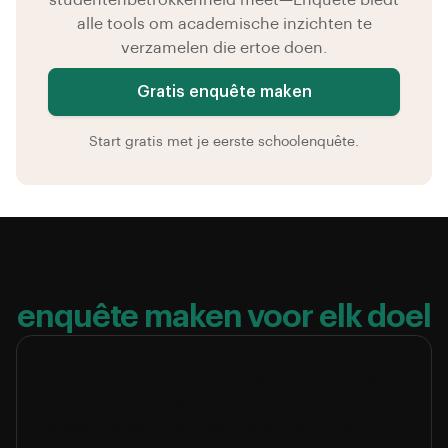
studentenbetrokkenheid meet—Enquete biedt
alle tools om academische inzichten te
verzamelen die ertoe doen.
Gratis enquête maken
Start gratis met je eerste schoolenquête.
Voor wie is Enquete.com —
enquête maken voor elk doel
Bedrijven & marketeers — enquêtes
voor klant & markt
Maak een klanttevredenheidsenquête, meet je