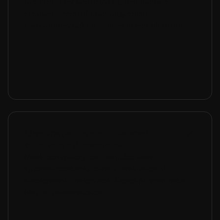
Net Promoter Score (NPS), test nieuwe
productideeën of voer uitgebreid
marktonderzoek uit — alles in één platform.
Onderwijs — enquêtes voor
studenten & docenten
Maak eenvoudig een enquête voor
studentfeedback, cursus evaluaties of
academisch onderzoek. Geschikt voor mbo,
hbo en universiteiten.