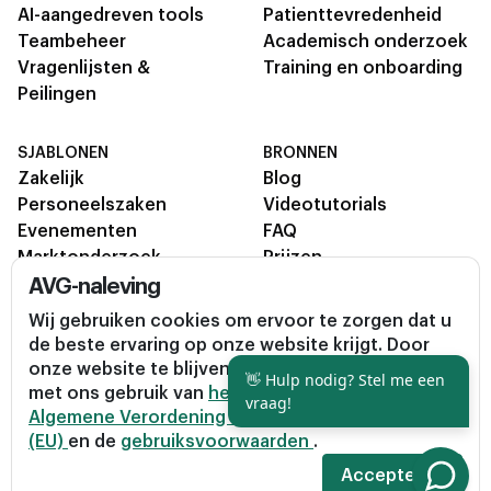
AI-aangedreven tools
Patienttevredenheid
Teambeheer
Academisch onderzoek
Vragenlijsten &
Training en onboarding
Peilingen
SJABLONEN
BRONNEN
Zakelijk
Blog
Personeelszaken
Videotutorials
Evenementen
FAQ
Marktonderzoek
Prijzen
Klant
Contact
AVG-naleving
Helpcentrum
Wij gebruiken cookies om ervoor te zorgen dat u
de beste ervaring op onze website krijgt. Door
onze website te blijven gebruiken, gaat u akkoord
Enquete © 2026, All rights reserved.
👋 Hulp nodig? Stel me een
met ons gebruik van
het privacybeleid
,
de
Privacybeleid
Algemene Voorwaarden
vraag!
Algemene Verordening Gegevensbescherming
AVG (Algemene Verordening
(EU)
en de
gebruiksvoorwaarden
.
Gegevensbescherming)
Accepteren
NL