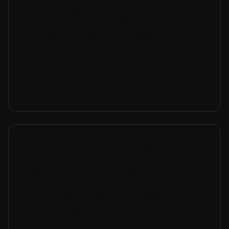
meet de impact van programma’s en
rapporteer direct naar stakeholders. Onze
enquêtetool is eenvoudig in gebruik, ook
zonder technische kennis.
Overheid — veilig enquêtes maken
voor burgers & medewerkers
Maak AVG-conforme enquêtes voor
burgeronderzoek, medewerkersfeedback of
beleidstoetsing. Veilig, betrouwbaar en
volledig in eigen huisstijl.