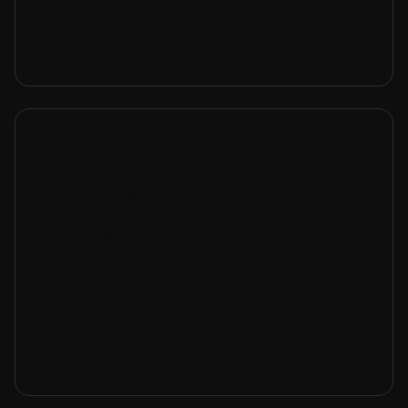
Zorgaanbieders —
patiënttevredenheidsonderzoek
Beoordeel patiënttevredenheid, verbeter
dienstverlening en beheer interne
kwaliteitsbeoordelingen.